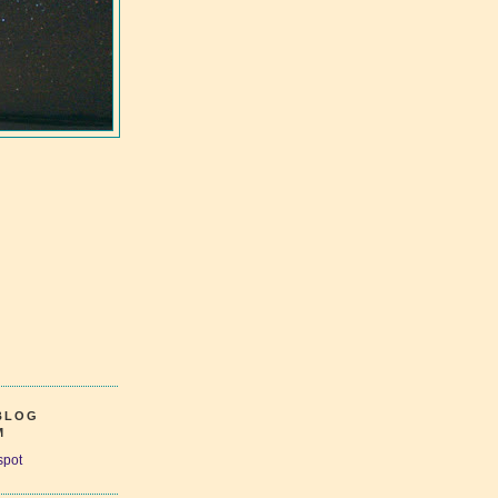
-BLOG
M
spot