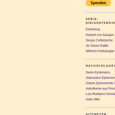
SERIE:
DIRIGENTENH
Einleitung
Herbert von Karajan
Sergiu Celibidache
Sir Simon Rattle
Wilhelm Furtwängler
NACHSCHLAGE
Swiss Ephemeris
Asteroiden-Ephemer
Online-Ephemeride 
Astrotheme aus Fron
Lois Roddens Horo
Astro-Wiki
SITEMETER