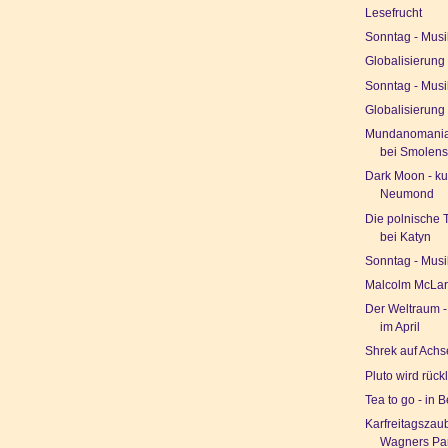
Lesefrucht
Sonntag - Musi
Globalisierung
Sonntag - Musi
Globalisierung
Mundanomania
bei Smolen
Dark Moon - ku
Neumond
Die polnische 
bei Katyn
Sonntag - Musi
Malcolm McLa
Der Weltraum -
im April
Shrek auf Achs
Pluto wird rück
Tea to go - in B
Karfreitagszau
Wagners Par