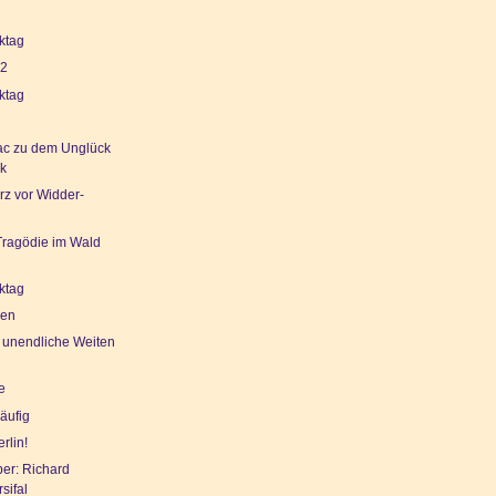
ktag
 2
ktag
c zu dem Unglück
sk
rz vor Widder-
Tragödie im Wald
ktag
ren
 unendliche Weiten
e
läufig
erlin!
ber: Richard
sifal