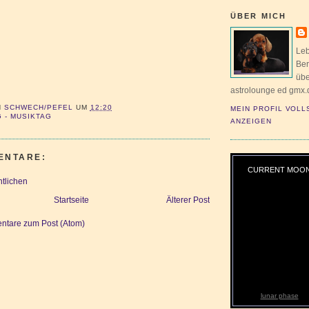
ÜBER MICH
Leb
Ber
übe
astrolounge ed gmx.
N
SCHWECH/PEFEL
UM
12:20
MEIN PROFIL VOLL
 - MUSIKTAG
ANZEIGEN
ENTARE:
CURRENT MOO
tlichen
Startseite
Älterer Post
tare zum Post (Atom)
lunar phase