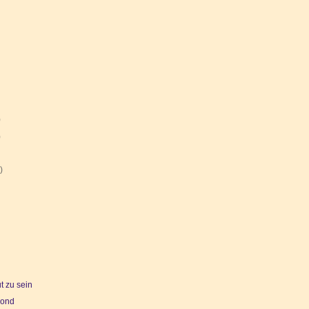
)
)
)
 zu sein
mond