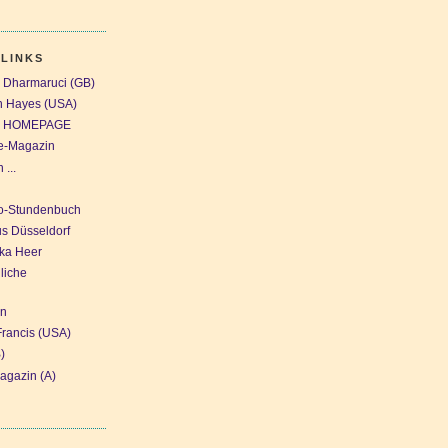
 LINKS
Dharmaruci (GB)
n Hayes (USA)
NE HOMEPAGE
ne-Magazin
...
ro-Stundenbuch
s Düsseldorf
ka Heer
liche
en
Francis (USA)
)
agazin (A)