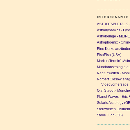
INTERESSANTE
ASTROTABLETALK - 
Astrodynamics - Lyn
Astrolounge - MEI
Astrophoenix - Onli
Eine Kerze anzünden 
ElsaElsa (USA)
Markus Termin's Ast
Mundanastrologie au
Neptunwelten - Moni
Norbert Giesow`s täg
Videovorhersage
Olaf Staudt - Münch
Planet Waves - Eric 
Solaris Astrology (GB
Sternwelten Onlinem
Steve Judd (GB)