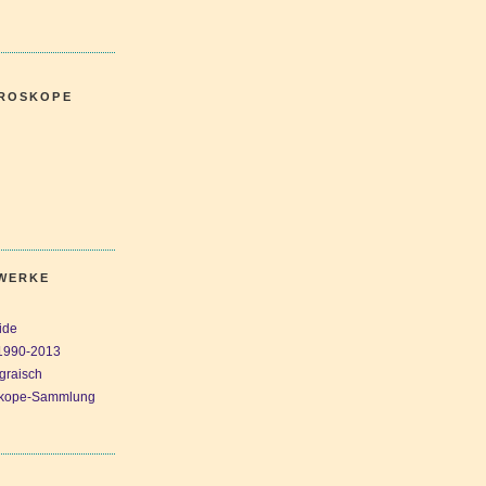
OROSKOPE
WERKE
ide
1990-2013
graisch
skope-Sammlung