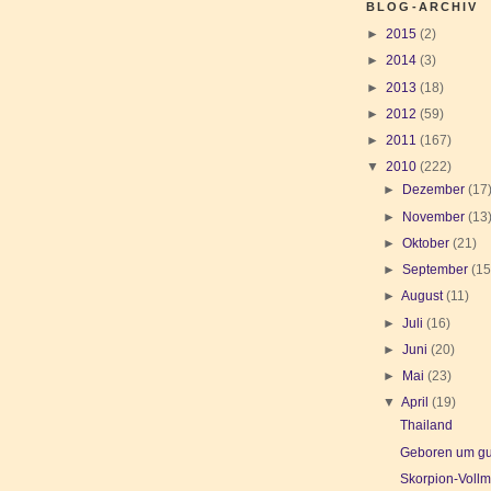
BLOG-ARCHIV
►
2015
(2)
►
2014
(3)
►
2013
(18)
►
2012
(59)
►
2011
(167)
▼
2010
(222)
►
Dezember
(17
►
November
(13
►
Oktober
(21)
►
September
(15
►
August
(11)
►
Juli
(16)
►
Juni
(20)
►
Mai
(23)
▼
April
(19)
Thailand
Geboren um gut
Skorpion-Voll