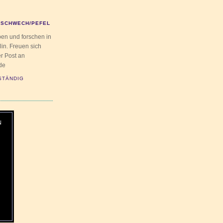
SCHWECH/PEFEL
en und forschen in
lin. Freuen sich
r Post an
de
STÄNDIG
N