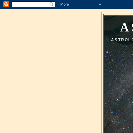
A
ASTROL